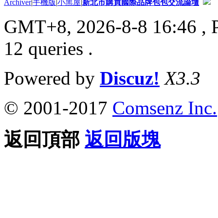
Archiver
|
手機版
|
小黑屋
|
新北市購買國際品牌包包交流論壇
GMT+8, 2026-8-8 16:46
, 
12 queries .
Powered by
Discuz!
X3.3
© 2001-2017
Comsenz Inc.
返回頂部
返回版塊