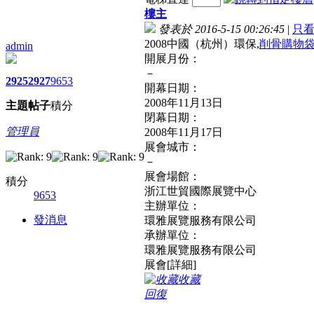
樓主
發表於 2016-5-15 00:26:45
|
只
2008中國（杭州）環保,
削骨
購物
admin
開展月份：
－
2925
2927
9653
開幕日期：
2008年11月13日
主題
帖子
積分
閉幕日期：
管理員
2008年11月17日
展會城市：
－
展會場館：
積分
浙江世貿國際展覽中心
9653
主辦單位：
發消息
環雅展覽服務有限公司
承辦單位：
環雅展覽服務有限公司
展會[詳細]
收藏
回復