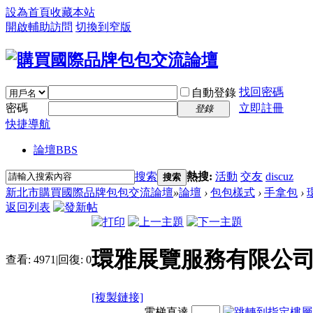
設為首頁
收藏本站
開啟輔助訪問
切換到窄版
找回密碼
自動登錄
密碼
立即註冊
登錄
快捷導航
論壇
BBS
搜索
熱搜:
活動
交友
discuz
搜索
新北市購買國際品牌包包交流論壇
»
論壇
›
包包樣式
›
手拿包
›
返回列表
環雅展覽服務有限公司 
查看:
4971
|
回復:
0
[複製鏈接]
電梯直達