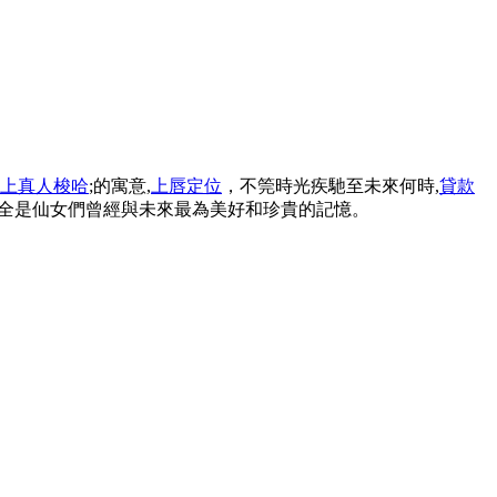
上真人梭哈
;的寓意,
上唇定位
，不筦時光疾馳至未來何時,
貸款
的全是仙女們曾經與未來最為美好和珍貴的記憶。