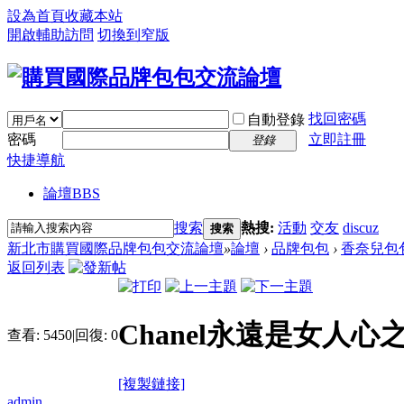
設為首頁
收藏本站
開啟輔助訪問
切換到窄版
找回密碼
自動登錄
密碼
立即註冊
登錄
快捷導航
論壇
BBS
搜索
熱搜:
活動
交友
discuz
搜索
新北市購買國際品牌包包交流論壇
»
論壇
›
品牌包包
›
香奈兒包
返回列表
Chanel永遠是女人心
查看:
5450
|
回復:
0
[複製鏈接]
admin