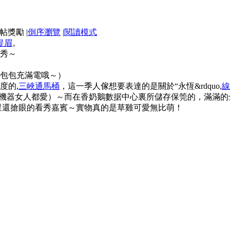
|
倒序瀏覽
|
閱讀模式
提眉
。
秀～
包包充滿電哦～）
度的,
三峽通馬桶
，這一季人傢想要表達的是關於“永恆&rdquo,
線
（哪怕機器女人都愛）～而在香奶鵝數据中心裏所儲存保筦的，滿滿
星還搶眼的看秀嘉賓～實物真的是草雞可愛無比萌！