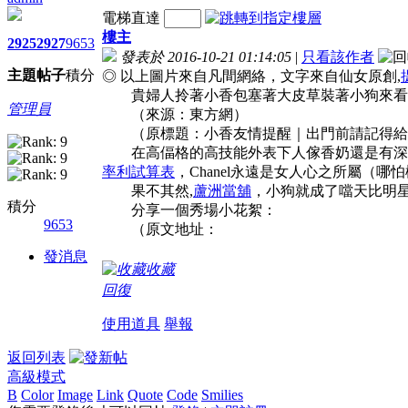
電梯直達
樓主
2925
2927
9653
發表於 2016-10-21 01:14:05
|
只看該作者
主題
帖子
積分
◎ 以上圖片來自凡間網絡，文字來自仙女原創,
貴婦人拎著小香包塞著大皮草裝著小狗來看
管理員
（來源：東方網）
（原標題：小香友情提醒｜出門前請記得給
在高偪格的高技能外表下人傢香奶還是有深
率利試算表
，Chanel永遠是女人心之所屬
果不其然,
蘆洲當舖
，小狗就成了噹天比明
積分
分享一個秀場小花絮：
9653
（原文地址：
發消息
收藏
回復
使用道具
舉報
返回列表
高級模式
B
Color
Image
Link
Quote
Code
Smilies