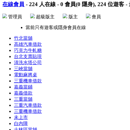
在線會員
-
224
人在線 -
0
會員(
0
隱身),
224
位遊客 -
管理員
超級版主
版主
會員
當前只有遊客或隱身會員在線
竹北當舖
高雄汽車借款
巧克力牛軋糖
台北支票貼現
清洗水塔公司
三峽當舖
電動麻將桌
三重機車借款
嘉義當鋪
嘉義借款
三重當舖
三重汽車借款
三重機車借款
未上市
白內障
士林區當舖