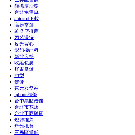
貓抓皮沙發
台北免留車
autocad下載
高雄當舖
乾洗店推薦
西裝送洗
反光背心
影印機出租
新北床墊
收縮包裝
屏東當舖
頭型
佛像
東元服務站
iphone維修
台中票貼借錢
台北市花店
台北工商融資
燈飾推薦
燈飾批發
三民區當舖