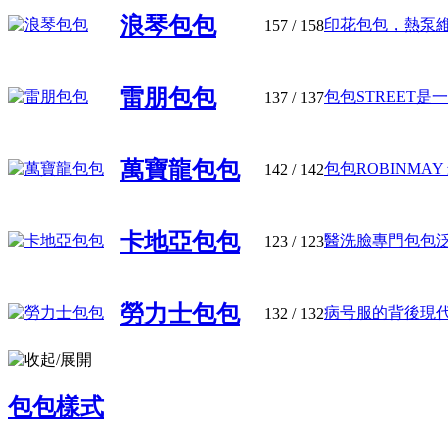
浪琴包包
印花包包，熱泵維修
157
/ 158
雷朋包包
包包STREET是一
137
/ 137
萬寶龍包包
包包ROBINMAY 
142
/ 142
卡地亞包包
醫洗臉專門包包泛指
123
/ 123
勞力士包包
病号服的背後現代醫
132
/ 132
包包樣式