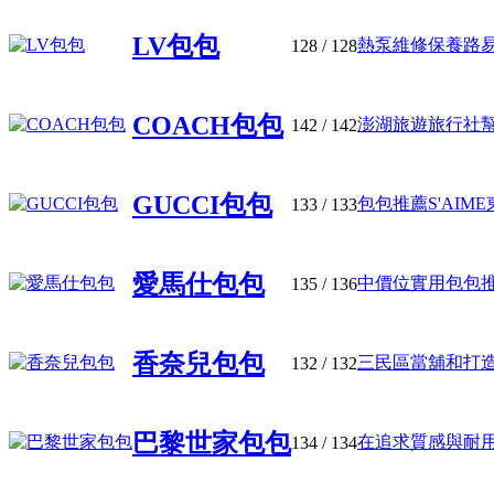
LV包包
熱泵維修保養路易威
128
/ 128
COACH包包
澎湖旅遊旅行社幫您
142
/ 142
GUCCI包包
包包推薦S'AIME東
133
/ 133
愛馬仕包包
中價位實用包包推薦：B
135
/ 136
香奈兒包包
三民區當舖和打造高
132
/ 132
巴黎世家包包
在追求質感與耐用的
134
/ 134