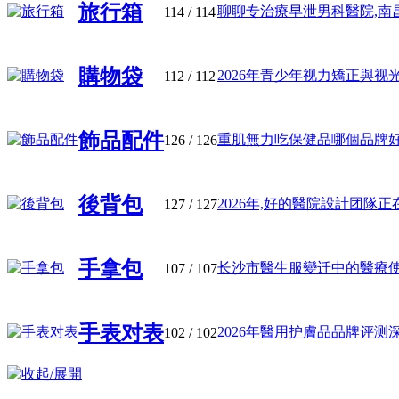
旅行箱
聊聊专治療早泄男科醫院,南昌博
114
/ 114
購物袋
2026年青少年视力矯正與视光中
112
/ 112
飾品配件
重肌無力吃保健品哪個品牌好?营
126
/ 126
後背包
2026年,好的醫院設計团隊正在用
127
/ 127
手拿包
长沙市醫生服變迁中的醫療使命與
107
/ 107
手表对表
2026年醫用护膚品品牌评测深度
102
/ 102