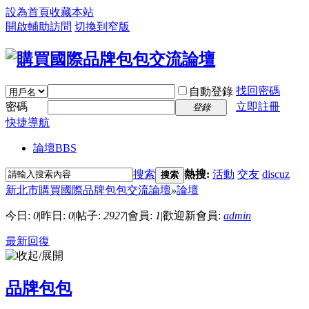
設為首頁
收藏本站
開啟輔助訪問
切換到窄版
找回密碼
自動登錄
密碼
立即註冊
登錄
快捷導航
論壇
BBS
搜索
熱搜:
活動
交友
discuz
搜索
新北市購買國際品牌包包交流論壇
»
論壇
今日:
0
|
昨日:
0
|
帖子:
2927
|
會員:
1
|
歡迎新會員:
admin
最新回復
品牌包包