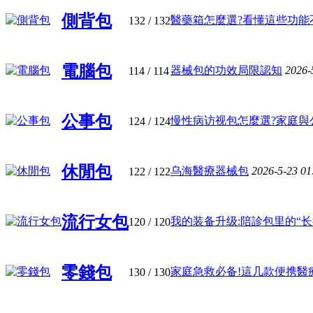
側背包
醫藥箱怎麼選?看懂這些功能不踩
132
/ 132
電腦包
器械包的功效局限認知
2026-
114
/ 114
公事包
慢性病访视包怎麼選?家庭與公共
124
/ 124
休閒包
乌海醫療器械包
2026-5-23 0
122
/ 122
流行女包
我的装备升级:陪診包里的“长征 
120
/ 120
零錢包
家庭急救必备!這几款便携醫療包
130
/ 130