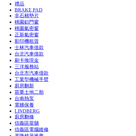
禮品
BRAKE PAD
非石棉墊片
桃園鋁門窗
桃園氣密窗
正新氣密窗
影印機租賃
士林汽車借款
台北汽車借款
刷卡換現金
三洋服務站
台北市汽車借款
工業型機械手臂
廚房翻新
苗栗土地二胎
台南熱泵
電梯保養
LINDBERG
廚房翻修
信義區當舖
信義區電腦維修
基隆植牙推薦