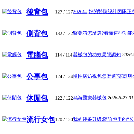
後背包
2026年,好的醫院設計团隊正在用
127
/ 127
側背包
醫藥箱怎麼選?看懂這些功能不踩
132
/ 132
電腦包
器械包的功效局限認知
2026-
114
/ 114
公事包
慢性病访视包怎麼選?家庭與公共
124
/ 124
休閒包
乌海醫療器械包
2026-5-23 0
122
/ 122
流行女包
我的装备升级:陪診包里的“长征 
120
/ 120