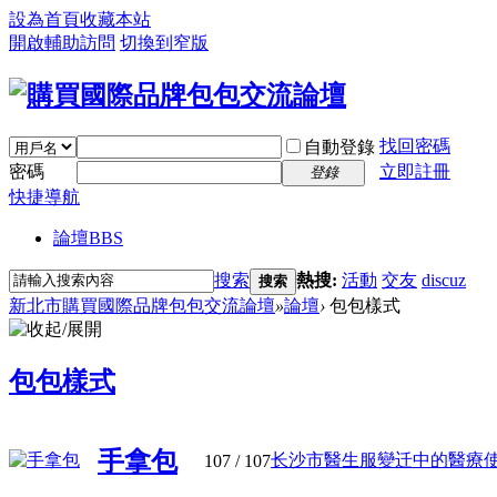
設為首頁
收藏本站
開啟輔助訪問
切換到窄版
找回密碼
自動登錄
密碼
立即註冊
登錄
快捷導航
論壇
BBS
搜索
熱搜:
活動
交友
discuz
搜索
新北市購買國際品牌包包交流論壇
»
論壇
›
包包樣式
包包樣式
手拿包
长沙市醫生服變迁中的醫療使命與
107
/ 107