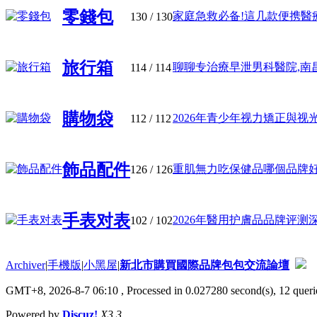
零錢包
家庭急救必备!這几款便携醫療包
130
/ 130
旅行箱
聊聊专治療早泄男科醫院,南昌博
114
/ 114
購物袋
2026年青少年视力矯正與视光中
112
/ 112
飾品配件
重肌無力吃保健品哪個品牌好?营
126
/ 126
手表对表
2026年醫用护膚品品牌评测深度
102
/ 102
Archiver
|
手機版
|
小黑屋
|
新北市購買國際品牌包包交流論壇
GMT+8, 2026-8-7 06:10
, Processed in 0.027280 second(s), 12 querie
Powered by
Discuz!
X3.3